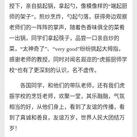
授下，亲自掂起锅，拿起勺，像模像样的“端起厨
师的架子”，煎炒烹炸，勺起勺落，获得旁边观察
老师们的一阵阵的掌声，随着色香味俱全的菜肴
一出锅，同学们拿起筷子，品尝一口亲自炒的
菜，“太神奇了”、“very good”纷纷挑起大拇指，
感谢老师的教授，同时对闻名遐迩的“虎振厨师学
校”也有了更深刻的认识，名不虚传。
各国同学，和他们的带队老师，还有我们虎
振学校的烹饪老师，欢聚一堂，其乐融融，气氛
相当的好，从他们身上，看到了友谊的传播，看
到了真诚和善良，友谊万岁，世界人民大团结万
岁！