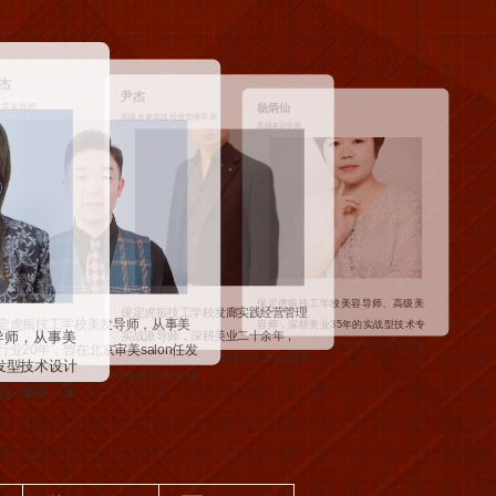
祝鹏
吴飞扬
赵秉富
计算机专业主任
影视游戏主讲教师
数控专业主任
保定虎振技工学校数控专业主任，数
保定虎振技工学校影视游戏主讲教
保定虎振技工学校专业主任、建筑设
控高级技师、钳工技师、UG工程师、
容导师、高级美
师、工艺美术师、建筑设计高级工程
计高级工程师，中国地质大学长城学
电加工工程师，国家机械工业信息化
师，毕业于中国美术学院游戏动画专
年的实战型技术专
部骨干人员，省模具协会骨干人员，
院、北京邮电大学、北京青年政治学
业。曾参与《龙之谷》《奇迹手游》
容师及高级纹绣
保定市技术能手。曾任华北石油第...
院艺术学院客座教授，中国交通集团
《记忆重现》《隐形守护者》《选
，中国首届国际
专业顾问及特聘讲师、中国油气中心...
剧》...
美丽亚生物...