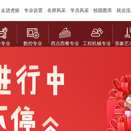
走进虎振
专业设置
名师风采
学员风采
校园图库
就业流
修专业
数控专业
西点西餐专业
工程机械专业
形象艺