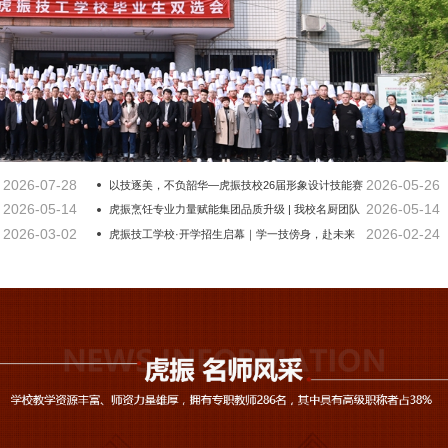
2026-07-28
2026-05-26
以技逐美，不负韶华—虎振技校26届形象设计技能赛
2026-05-14
2026-05-14
颁奖典礼落幕
虎振烹饪专业力量赋能集团品质升级 | 我校名厨团队
2026-03-02
2026-02-24
担纲贺阳高级中学食堂评优评委
虎振技工学校·开学招生启幕｜学一技傍身，赴未来
之约