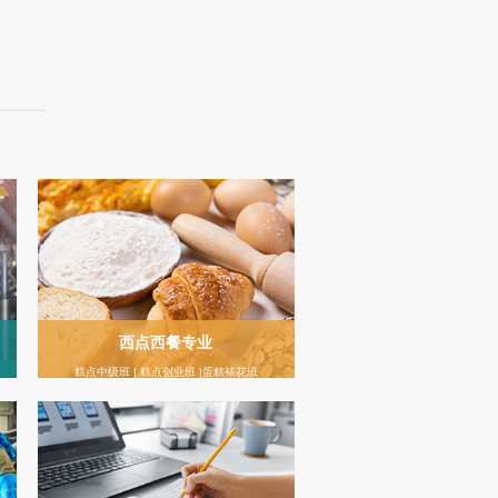
西点西餐专业
糕点中级班 | 糕点创业班 |蛋糕裱花班