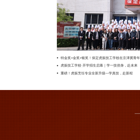
特金奖+金奖+银奖！保定虎振技工学校在京津冀青年
厨师锦标赛斩获重磅佳绩
虎振技工学校·开学招生启幕｜学一技傍身，赴未来
之约
重磅！虎振烹饪专业全新升级—学真技，赴新程