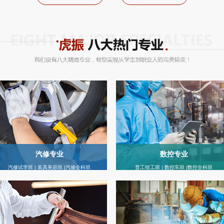
汽修专业
数控专业
汽修试学班 | 装具美容班 |汽修全科班
普工钳工班 | 数控车班 |数控全科班