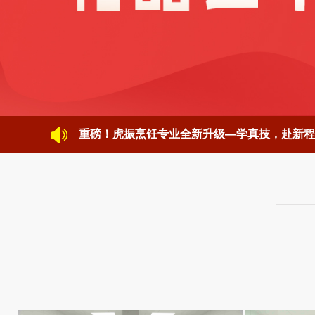
重磅！虎振烹饪专业全新升级—学真技，赴新程