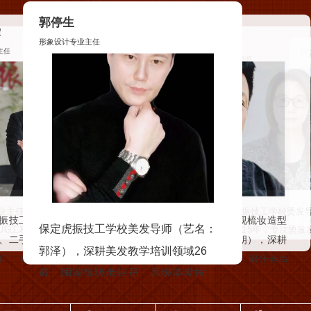
阿杰
涛
尹杰
高级美发导师
杨炳仙
烫发导师
高级发廊实践经营管理导师
高级美容导师
保定虎振技工学校美
深影视梳妆造型
保定虎振技工学校发廊实践经营管理
定虎振技工学校烫发导师，从事美
保定虎振技工学校美发导师，从事美
容师，深耕美业35
丁紫朔），深耕
实战派导师，深耕美业二十余年，
行业15年，专注烫发发型技术设计
家，持有国家高级美
发行业20年，曾在北京审美salon任发
0年，累计参与
2008年起在安新成功打造三大知名美
域，掌握冷烫、热烫核心原理，多
师双重职业资格认证
、顶流综艺、国
型设计师5年并赴日韩进修潮流美发技
发品牌，单店年业绩突破100万元，构
纹绣大赛评委，北京爱
赴日韩研习沙龙级高端烫发技术，
，历任发型...
术，后创立个人工作室，2017—2025
建全链路发廊经营管理体系。
17—2025年担任SLG...