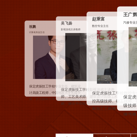
鑫
丁少龙
高级
郭停生
高级影视古妆造型导师
王广辉
形象设计专业主任
汽修专业主任
保定虎振技工学校汽修专业讲师，高
保定虎振技工学校美发导师（艺名：
保定虎振技工学校资
级技师、二手车评估师，曾任保定乾
保
郭泽），深耕美发教学培训领域26
坤汽修厂、北京众义达上海大众4S
导师丁少龙（艺名：
载，国家等级考评员、高级美发技
发
店、北京拓佳诚马自达4S店、保定天
影视梳妆造型领域近2
师、河北省美发行业技术能手，全国
宏本田4S店技术骨干，2012...
领
电影、电视剧、网剧
性美发大赛特邀评委、美容美发星级
次
家级晚会等项目超百个
评...
20