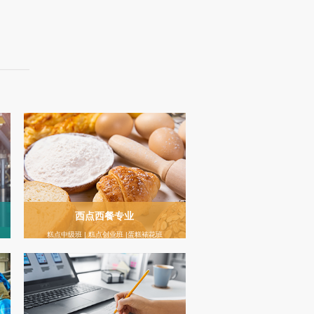
西点西餐专业
糕点中级班 | 糕点创业班 |蛋糕裱花班