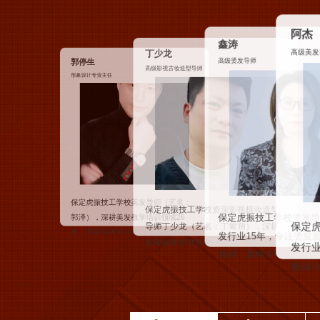
杨炳
尹杰
高级美容
阿杰
高级发廊实践经营管理导师
鑫涛
高级美发导师
高级烫发导师
保定虎振技工学校烫发导师，从事美
保定虎振技工学校美发导师，从事美
保定虎振技工学校发廊实
发行业15年，专注烫发发型技术设计
保定虎
发行业20年，曾在北京审美salon任发
领域，掌握冷烫、热烫核心原理，多
实战派导师，深耕美业二
型设计师5年并赴日韩进修潮流美发技
容师，
次赴日韩研习沙龙级高端烫发技术，
2008年起在安新成功打
术，后创立个人工作室，2017—2025
2017—2025年担任SLG...
家，持
发品牌，单店年业绩突破1
年担任SLG风...
师双重
建全链路发廊经营管理体
纹绣大