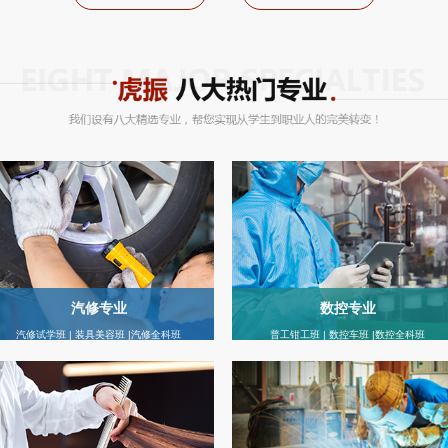
汽修专业
数控专业
汽修试学班 | 装具美容班 |汽修全科班
普工钳工班 | 数控车班 |数控全科班