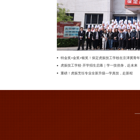
特金奖+金奖+银奖！保定虎振技工学校在京津冀青年
厨师锦标赛斩获重磅佳绩
虎振技工学校·开学招生启幕｜学一技傍身，赴未来
之约
重磅！虎振烹饪专业全新升级—学真技，赴新程