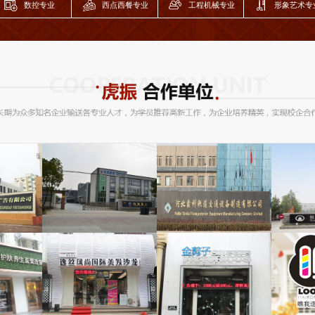
专业顾问及特聘讲师、中国油气中心...
数控专业
西点西餐专业
工程机械专业
形象艺术专
剧》...