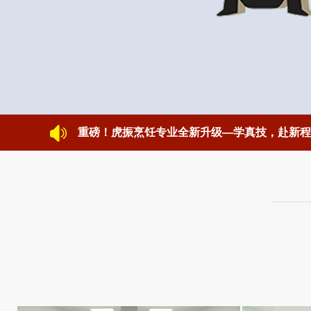
重磅！虎振烹饪专业全新升级—学真技，赴新程