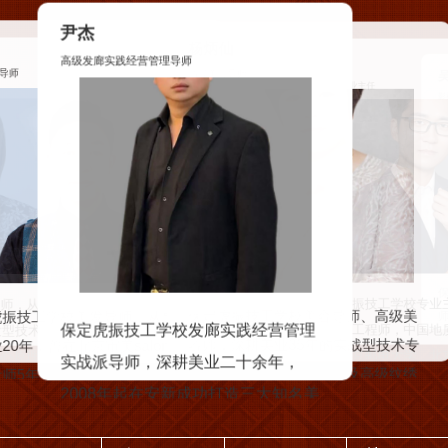
祝鹏
仙
吴飞扬
计算机专业主任
赵秉富
导师
影视游戏主讲教师
王
数控专业主任
汽
保
保定虎振技工学校数控
践经营管理
保定虎振技工学校影视游戏主讲教
振技工学校美容导师、高级美
级
保定虎振技工学校专业主任、建筑设
控高级技师、钳工技师
十余年，
坤
师、工艺美术师、建筑设计高级工程
深耕美业35年的实战型技术专
电加工工程师，国家机
造三大知名美
计高级工程师，中国地质大学长城学
店
师，毕业于中国美术学院游戏动画专
有国家高级美容师及高级纹绣
部骨干人员，省模具协
00万元，构
宏
院、北京邮电大学、北京青年政治学
业。曾参与《龙之谷》《奇迹手游》
职业资格认证，中国首届国际
保定市技术能手。曾任华北
系。
院艺术学院客座教授，中国交通集团
《记忆重现》《隐形守护者》《选
赛评委，北京爱美丽亚生物...