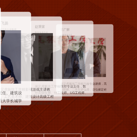
广辉
郭停生
修专业主任
丁少龙
形象设计专业主任
高级影视古妆造型导师
保定虎振技工学校资深影视梳妆造型
保定虎振技工学校美发导师（艺名：
定虎振技工学校汽修专业讲师，高
导师丁少龙（艺名：丁紫朔），深耕
专业主任，数
郭泽），深耕美发教学培训领域26
影视梳妆造型领域近20年，累计参与
技师、二手车评估师，曾任保定乾
载，国家等级考评员、高级美发技
、UG工程师、
电影、电视剧、网剧、顶流综艺、国
汽修厂、北京众义达上海大众4S
师、河北省美发行业技术能手，全国
家级晚会等项目超百个，历任发型...
械工业信息化
、北京拓佳诚马自达4S店、保定天
性美发大赛特邀评委、美容美发星级
会骨干人员，
本田4S店技术骨干，2012...
评...
石油第...