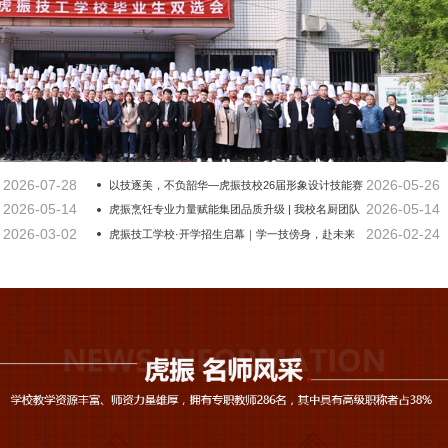
2026-07-28
2026-05-26
以技逐美，不负韶华—虎振技校26届形象设计技能赛
2026-05-14
2026-05-14
颁奖典礼落幕
虎振烹饪专业力量赋能集团品质升级 | 我校名厨团队
2026-03-02
2026-02-24
担纲贺阳高级中学食堂评优评委
虎振技工学校·开学招生启幕｜学一技傍身，赴未来
之约